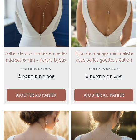
Collier de dos mariée en perles
Bijou de mariage minimaliste
nacrées 6 mm – Parure bijoux
avec perles goutte, création
mariage argent ou or – L’Atelier
artisanale élégante- collier de
COLLIERS DE DOS
COLLIERS DE DOS
du 6.
dos sans fermoir- coloris or ou
À PARTIR DE
39
€
À PARTIR DE
41
€
argent.
AJOUTER AU PANIER
AJOUTER AU PANIER