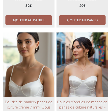
perlées élégantes.
vis- L'atelier du 6.
32
€
20
€
AJOUTER AU PANIER
AJOUTER AU PANIER
Boucles de mariée- perles de
Boucles d’oreilles de mariée en
culture crème 7 mm- Clous
perles de culture naturelles –