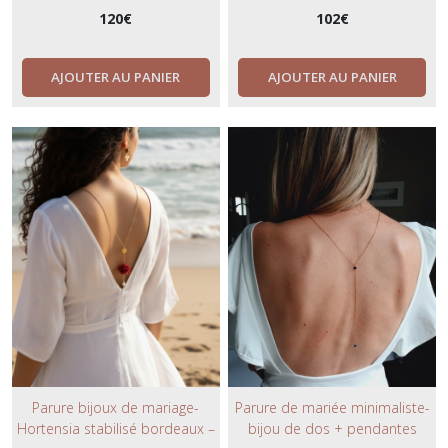
Créoles et Bracelet | L’Atelier
boucles d’oreilles pendantes.
120
€
102
€
du 6.
AJOUTER AU PANIER
AJOUTER AU PANIER
Parure bijoux de mariage-
Parure de mariée minimaliste-
Hortensia stabilisé bordeaux –
bijou de dos + pendantes