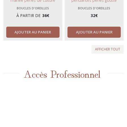
mariée perles de culture
pendantes perles goutte
naturelles –Bijoux de mariage-
nacrées – Clous strass
BOUCLES D'OREILLES
BOUCLES D'OREILLES
Clous acier inoxydable or ou
amovibles – Bijou mariage chic
À PARTIR DE
36
€
32
€
argent.
et intemporel.
AJOUTER AU PANIER
AJOUTER AU PANIER
AFFICHER TOUT
Accès Professionnel