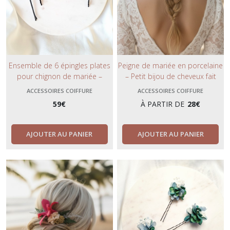
Ensemble de 6 épingles plates
Peigne de mariée en porcelaine
pour chignon de mariée –
– Petit bijou de cheveux fait
Fleurs d’hortensia stabilisées
main pour coiffure de mariage
ACCESSOIRES COIFFURE
ACCESSOIRES COIFFURE
multicolores ou blanches, esprit
ou cérémonie.
59
€
À PARTIR DE
28
€
bohème naturel.
AJOUTER AU PANIER
AJOUTER AU PANIER