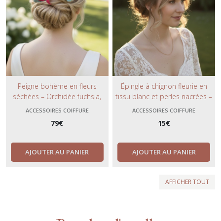
Peigne bohème en fleurs
Épingle à chignon fleurie en
séchées – Orchidée fuchsia,
tissu blanc et perles nacrées –
hortensias bleus et touche de
Accessoire de coiffure mariage,
ACCESSOIRES COIFFURE
ACCESSOIRES COIFFURE
diosmie jaune – Accessoire de
base dorée ou noire.
79
€
15
€
mariage artisanal.
AJOUTER AU PANIER
AJOUTER AU PANIER
AFFICHER TOUT