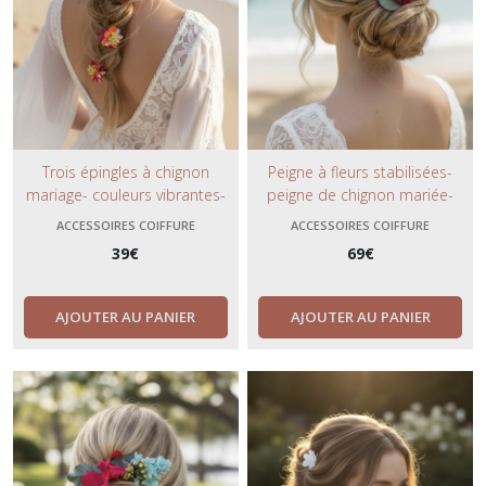
Trois épingles à chignon
Peigne à fleurs stabilisées-
mariage- couleurs vibrantes-
peigne de chignon mariée-
fuchsia, orange, jaune- coiffure
véritables végétaux stabilisés-
ACCESSOIRES COIFFURE
ACCESSOIRES COIFFURE
bohème- fleurs naturelles
couleurs vibrantes.
39
€
69
€
préservées.
AJOUTER AU PANIER
AJOUTER AU PANIER