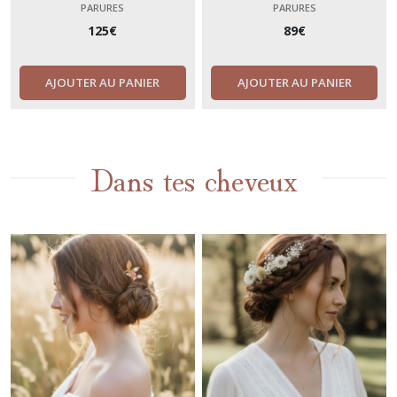
Collier de dos perle, bracelet et
chaînettes + bracelet- bijoux de
PARURES
PARURES
boucles bohème chic- divers
mariage à pierres bleues et or.
125
€
89
€
coloris.
AJOUTER AU PANIER
AJOUTER AU PANIER
Dans tes cheveux