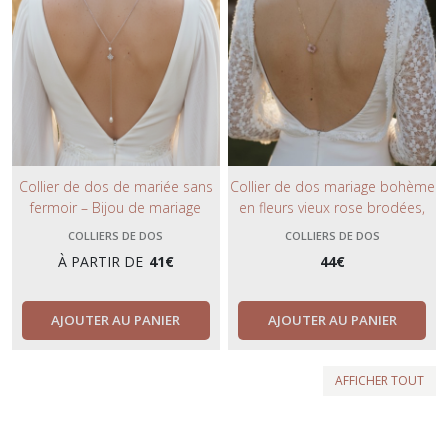
Collier de dos de mariée sans
Collier de dos mariage bohème
fermoir – Bijou de mariage
en fleurs vieux rose brodées,
minimaliste avec perles goutte,
perles de cristal rose et
COLLIERS DE DOS
COLLIERS DE DOS
création artisanale élégante.
bordeaux – Bijou de mariée
À PARTIR DE
41
€
44
€
romantique Rosetta.
AJOUTER AU PANIER
AJOUTER AU PANIER
AFFICHER TOUT