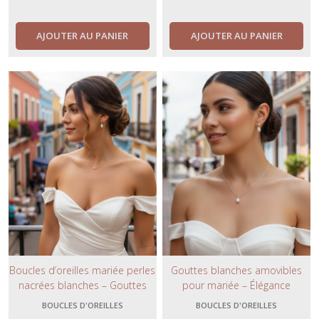
cérémonie.
quotidien.
AJOUTER AU PANIER
AJOUTER AU PANIER
Boucles d’oreilles mariée perles
Gouttes blanches amovibles
nacrées blanches – Gouttes
pour mariée – Élégance
élégantes sur clous acier
modulable sur clous d’oreilles
BOUCLES D'OREILLES
BOUCLES D'OREILLES
inoxydable argent ou or.
en strass- finition argentée ou