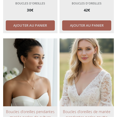
sertis cristal- bijoux de mariage
Bijoux élégants et intemporels
BOUCLES D'OREILLES
BOUCLES D'OREILLES
tendance et minimaliste-
pour mariage chic et
30
€
42
€
version dorée.
romantique.
AJOUTER AU PANIER
AJOUTER AU PANIER
Boucles d’oreilles pendantes
Boucles d’oreilles de mariée