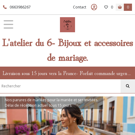
0663986267
Contact
0
0
L'atelier du 6- Bijoux et accessoires
de mariage.
Livraison sous 15 jours vers la France- Forfait commande urgente en supplément.
Nos parures de mariées pour la mariée et ses invitées.
Délai de réception actuel sous 15 jours.