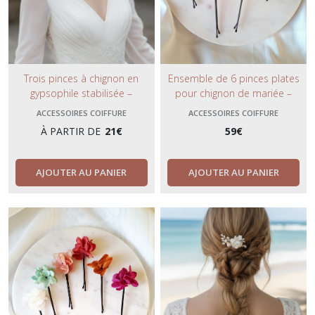
Trois pinces à chignon en
Ensemble de 6 pinces plates
gypsophile stabilisée –
pour chignon de mariée –
Accessoires cheveux bohèmes
Fleurs d’hortensia blanches
ACCESSOIRES COIFFURE
ACCESSOIRES COIFFURE
et naturels
stabilisées, élégance bohème
À PARTIR DE
21
€
59
€
et naturelle.
AJOUTER AU PANIER
AJOUTER AU PANIER