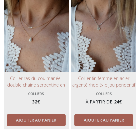
Collier ras du cou mariée-
Collier fin femme en acier
double chaîne serpentine en
argenté rhodié- bijou pendentif
acier or- perles blanches.
cœur serti strass.
COLLIERS
COLLIERS
32
€
À PARTIR DE
24
€
AJOUTER AU PANIER
AJOUTER AU PANIER