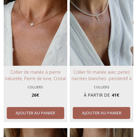
Collier de mariée à pierre
Collier fin mariée avec perles
naturelle, Pierre de lune, Cristal
nacrées blanches- pendentif à
de roche, Lapis Lazuli.
strass avec goutte.
COLLIERS
COLLIERS
26
€
À PARTIR DE
41
€
AJOUTER AU PANIER
AJOUTER AU PANIER