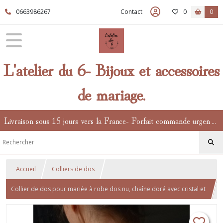
0663986267
Contact
0
0
L'atelier du 6- Bijoux et accessoires
de mariage.
Livraison sous 15 jours vers la France- Forfait commande urgente en supplément.
Accueil
Colliers de dos
Collier de dos pour mariée à robe dos nu, chaîne doré avec cristal et
pierres de lune.