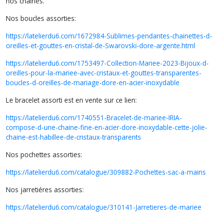
nos chaînes.
Nos boucles assorties:
https://latelierdu6.com/1672984-Sublimes-pendantes-chainettes-d-
oreilles-et-gouttes-en-cristal-de-Swarovski-dore-argente.html
https://latelierdu6.com/1753497-Collection-Mariee-2023-Bijoux-d-
oreilles-pour-la-mariee-avec-cristaux-et-gouttes-transparentes-
boucles-d-oreilles-de-mariage-dore-en-acier-inoxydable
Le bracelet assorti est en vente sur ce lien:
https://latelierdu6.com/1740551-Bracelet-de-mariee-IRIA-
compose-d-une-chaine-fine-en-acier-dore-inoxydable-cette-jolie-
chaine-est-habillee-de-cristaux-transparents
Nos pochettes assorties:
https://latelierdu6.com/catalogue/309882-Pochettes-sac-a-mains
Nos jarretiéres assorties:
https://latelierdu6.com/catalogue/310141-Jarretieres-de-mariee