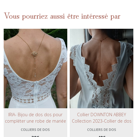
Vous pourriez aussi être intéressé par
IRIA- Bijou de dos dos pour
Collier DOWNTON ABBEY
compléter une robe de mariée
Collection 2023-Collier de dos
à dos nu, collier doré avec
pour la mariée avec perles et
COLLIERS DE DOS
COLLIERS DE DOS
cristal Swarovski.
goutte en cristal, bijou de dos