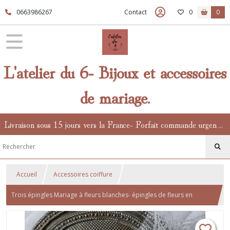
0663986267
Contact
0
0
L'atelier du 6- Bijoux et accessoires
de mariage.
Livraison sous 15 jours vers la France- Forfait commande urgente en supplément.
Accueil
Accessoires coiffure
Trois épingles Mariage à fleurs blanches- épingles de fleurs en
porcelaine froide- chignon de mariée bohème- décor de fleurs-