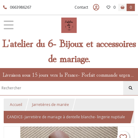
0663986267
Contact
0
0
L'atelier du 6- Bijoux et accessoires
de mariage.
Livraison sous 15 jours vers la France- Forfait commande urgente en supplément.
Accueil
Jarretières de mariée
CANDICE- Jarretière de mariage à dentelle blanche- lingerie nuptiale
confortable et sexy.