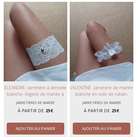
ELEANORE- Jarretière à dentelle
VALENTINE- Jarretière de mariée
blanche- lingerie de mariée à
blanche en voile de ruban-
strass en cristal bleu Swarovski-
lingerie de mariage chic et
JARRETIÈRES DE MARIÉE
JARRETIÈRES DE MARIÉE
lingerie chic et bohème-
bohème- collection 2023.
À PARTIR DE
25
€
À PARTIR DE
25
€
collection 2023.
AJOUTER AU PANIER
AJOUTER AU PANIER