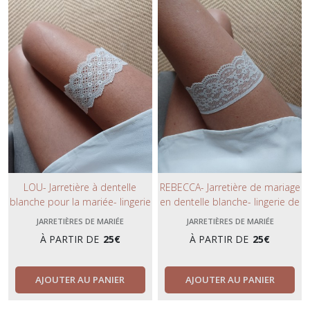
LOU- Jarretière à dentelle
REBECCA- Jarretière de mariage
blanche pour la mariée- lingerie
en dentelle blanche- lingerie de
nuptiale chic et élégante-
mariée glamour et chic-
JARRETIÈRES DE MARIÉE
JARRETIÈRES DE MARIÉE
collection 2023.
collection 2023.
À PARTIR DE
25
€
À PARTIR DE
25
€
AJOUTER AU PANIER
AJOUTER AU PANIER