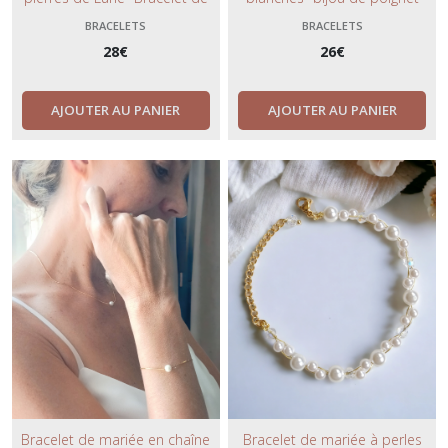
mariée blanc et or- bijou chic et
argenté ou doré- bijoux chics et
BRACELETS
BRACELETS
bohème.
bohèmes.
28
€
26
€
AJOUTER AU PANIER
AJOUTER AU PANIER
Bracelet de mariée en chaîne
Bracelet de mariée à perles