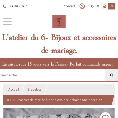
0663986267
Contact
0
0
L'atelier du 6- Bijoux et accessoires
de mariage.
Livraison sous 15 jours vers la France- Forfait commande urgente en supplément.
Accueil
Bracelets
DORA- Bracelet de mariée à perle ovale sur chaîne fine dorée en
acier- bijoux de mariage au charme bohème et chic- collection