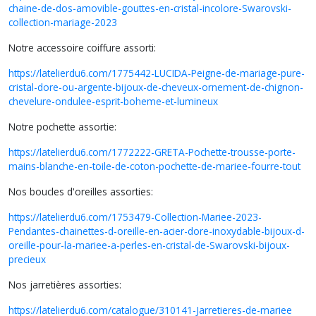
chaine-de-dos-amovible-gouttes-en-cristal-incolore-Swarovski-
collection-mariage-2023
Notre accessoire coiffure assorti:
https://latelierdu6.com/1775442-LUCIDA-Peigne-de-mariage-pure-
cristal-dore-ou-argente-bijoux-de-cheveux-ornement-de-chignon-
chevelure-ondulee-esprit-boheme-et-lumineux
Notre pochette assortie:
https://latelierdu6.com/1772222-GRETA-Pochette-trousse-porte-
mains-blanche-en-toile-de-coton-pochette-de-mariee-fourre-tout
Nos boucles d'oreilles assorties:
https://latelierdu6.com/1753479-Collection-Mariee-2023-
Pendantes-chainettes-d-oreille-en-acier-dore-inoxydable-bijoux-d-
oreille-pour-la-mariee-a-perles-en-cristal-de-Swarovski-bijoux-
precieux
Nos jarretières assorties:
https://latelierdu6.com/catalogue/310141-Jarretieres-de-mariee