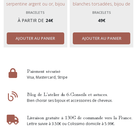
serpentine argent ou or, bijou
blanches torsadées, bijou de
de poignet avec perle solitaire
mariage précieux, chic et
BRACELETS
BRACELETS
nacrée blanche, bijou fin et
bohème, collection mariage
À PARTIR DE
24
€
49
€
minimaliste.
2024.
AJOUTER AU PANIER
AJOUTER AU PANIER
Paiement sécurisé
Visa, Mastercard, Stripe
Blog de L'atelier du 6-Conseils et astuces.
Bien choisir ses bijoux et accessoires de cheveux.
Livraison gratuite à 130€ de commande vers la France.
Lettre suivie à 3.50€ ou Colissimo domicile à 5.99€.