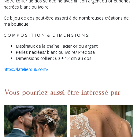
Notre collier de dos se décline avec finition argent ou or et perles
nacrées blanc ou ivoire.
Ce bijou de dos peut-être assorti à de nombreuses créations de
ma boutique.
C O M P O S I T I O N & D I M E N S I O N S:
Matériaux de la chaîne : acier or ou argent
Perles nacrées/ blanc ou ivoire/ Preciosa
Dimensions collier : 60 + 12 cm au dos
https://latelierdu6.com/
Vous pourriez aussi être intéressé par