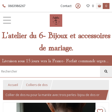
0663986267
Contact
0
0
L'atelier du 6- Bijoux et accessoires
de mariage.
Livraison sous 15 jours vers la France- Forfait commande urgente en supplément.
Accueil
Colliers de dos
Collier de dos nu pour la mariée avec trois perles- bijou de dos or
ou argent avec perles nacrées Preciosa.