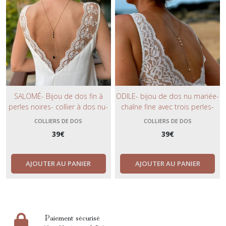
SALOMÉ- Bijou de dos fin à
ODILE- bijou de dos nu mariée-
perles noires- collier à dos nu-
chaîne fine avec trois perles-
minimaliste et chic.
collier chic et bohème.
COLLIERS DE DOS
COLLIERS DE DOS
39
€
39
€
AJOUTER AU PANIER
AJOUTER AU PANIER
Paiement sécurisé