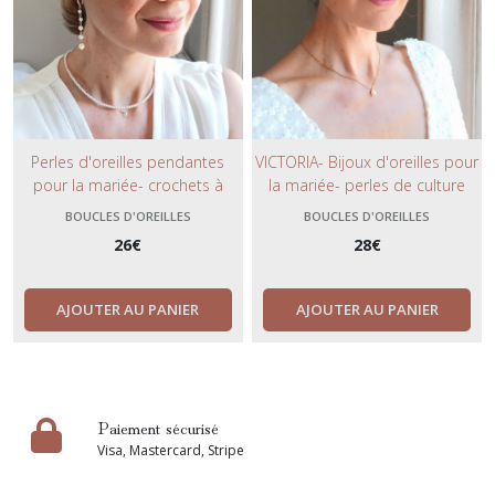
Perles d'oreilles pendantes
VICTORIA- Bijoux d'oreilles pour
pour la mariée- crochets à
la mariée- perles de culture
strass doré ou argenté- ton
blanc pur- boucles d'oreilles
BOUCLES D'OREILLES
BOUCLES D'OREILLES
blanc où ivoire.
dorées en acier inoxydable.
26
€
28
€
AJOUTER AU PANIER
AJOUTER AU PANIER
Paiement sécurisé
Visa, Mastercard, Stripe