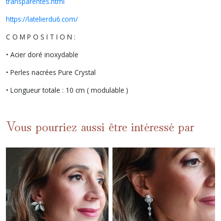
transparentes.html
https://latelierdu6.com/
C O M P O S I T I O N :
• Acier doré inoxydable
• Perles nacrées Pure Crystal
• Longueur totale : 10 cm ( modulable )
Vous pourriez aussi être intéressé par