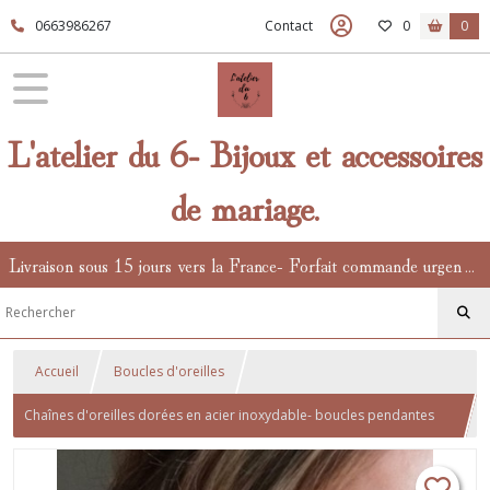
0663986267
Contact
0
0
L'atelier du 6- Bijoux et accessoires
de mariage.
Livraison sous 15 jours vers la France- Forfait commande urgente en supplément.
Accueil
Boucles d'oreilles
Chaînes d'oreilles dorées en acier inoxydable- boucles pendantes
mariage à perles nacrées Pure Crystal- esprit minimaliste et chic.