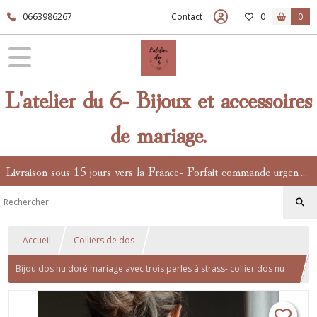
0663986267
Contact
0
0
L'atelier du 6- Bijoux et accessoires
de mariage.
Livraison sous 15 jours vers la France- Forfait commande urgente en supplément.
Accueil
Colliers de dos
Bijou dos nu doré mariage avec trois perles à strass- collier dos nu
chic et bohème.