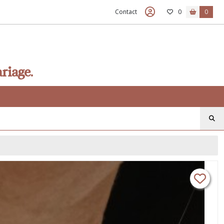
Contact
0
0
riage.