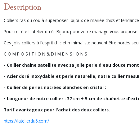
Description
Colliers ras du cou à superposer- bijoux de mariée chics et tendance
Pour cet été L'atelier du 6- Bijoux pour votre mariage vous propose
Ces jolis colliers à l'esprit chic et minimaliste peuvent être portés 
C O M P O S I T I O N & D I M E N S I O N S
- Collier chaîne satellite avec sa jolie perle d'eau douce mon
• Acier doré inoxydable et perle naturelle, notre collier mes
- Collier de perles nacrées blanches en cristal :
• Longueur de notre collier : 37 cm + 5 cm de chaînette d'ex
Tarif avantageux pour l'achat des deux colliers.
https://latelierdu6.com/