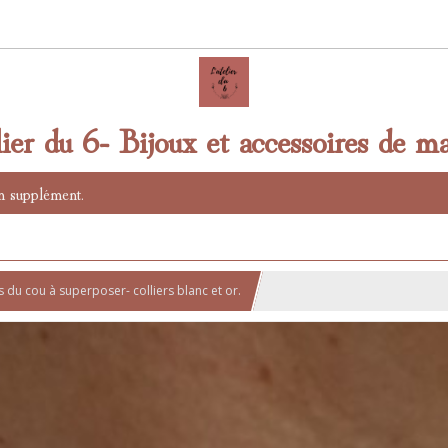
lier du 6- Bijoux et accessoires de ma
n supplément.
s du cou à superposer- colliers blanc et or.