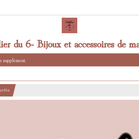
lier du 6- Bijoux et accessoires de ma
n supplément.
urélia