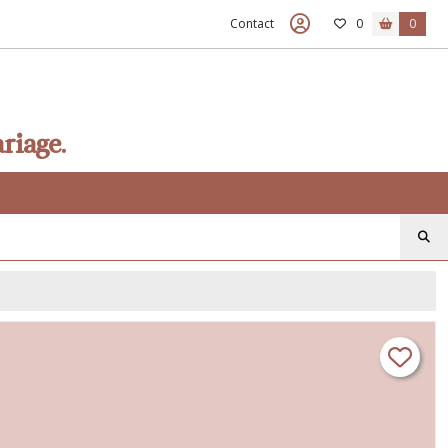
Contact
0
0
riage.