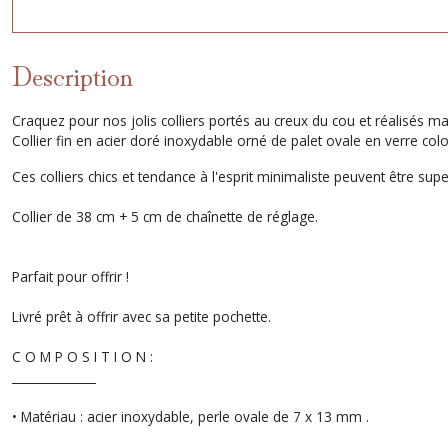
Description
Craquez pour nos jolis colliers portés au creux du cou et réalisés ma
Collier fin en acier doré inoxydable orné de palet ovale en verre colo
Ces colliers chics et tendance à l'esprit minimaliste peuvent être su
Collier de 38 cm + 5 cm de chaînette de réglage.
Parfait pour offrir !
Livré prêt à offrir avec sa petite pochette.
C O M P O S I T I O N :
______________
• Matériau : acier inoxydable, perle ovale de 7 x 13 mm .