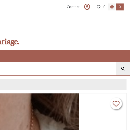
Contact
0
0
riage.