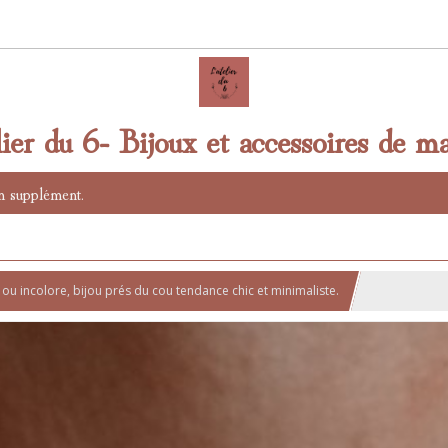
lier du 6- Bijoux et accessoires de ma
n supplément.
i ou incolore, bijou prés du cou tendance chic et minimaliste.