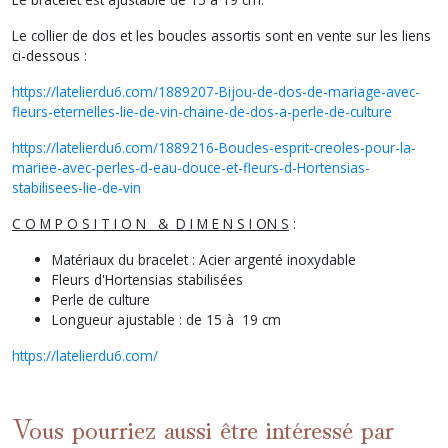
Le collier de dos et les boucles assortis sont en vente sur les liens
ci-dessous :
https://latelierdu6.com/1889207-Bijou-de-dos-de-mariage-avec-
fleurs-eternelles-lie-de-vin-chaine-de-dos-a-perle-de-culture
https://latelierdu6.com/1889216-Boucles-esprit-creoles-pour-la-
mariee-avec-perles-d-eau-douce-et-fleurs-d-Hortensias-
stabilisees-lie-de-vin
C O M P O S I T I O N & D I M E N S I ON S
:
Matériaux du bracelet : Acier argenté inoxydable
Fleurs d'Hortensias stabilisées
Perle de culture
Longueur ajustable : de 15 à 19 cm
https://latelierdu6.com/
Vous pourriez aussi être intéressé par