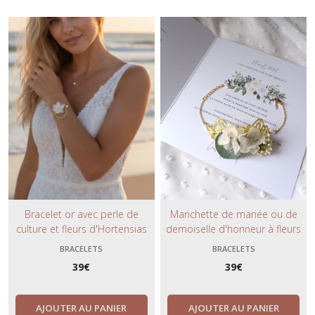
Bracelet or avec perle de
Manchette de mariée ou de
culture et fleurs d'Hortensias
demoiselle d'honneur à fleurs
blancs, bijou de mariage et
blanches ou rose poudré
BRACELETS
BRACELETS
demoiselle d'honneur au
stabilisées- bijou de cérémonie
39
€
39
€
charme bohème.
bohème et bucolique.
AJOUTER AU PANIER
AJOUTER AU PANIER