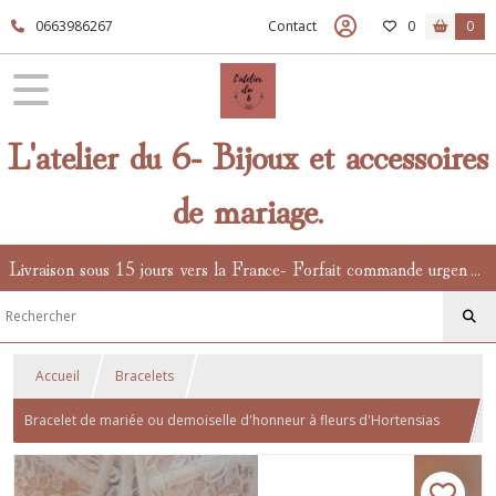
0663986267
Contact
0
0
L'atelier du 6- Bijoux et accessoires
de mariage.
Livraison sous 15 jours vers la France- Forfait commande urgente en supplément.
Accueil
Bracelets
Bracelet de mariée ou demoiselle d'honneur à fleurs d'Hortensias
llie de vin et perle de culture, bracelet bohème et chic.