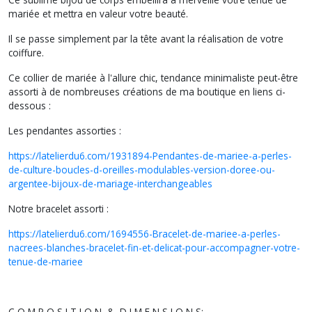
mariée et mettra en valeur votre beauté.
Il se passe simplement par la tête avant la réalisation de votre
coiffure.
Ce collier de mariée à l'allure chic, tendance minimaliste peut-être
assorti à de nombreuses créations de ma boutique en liens ci-
dessous :
Les pendantes assorties :
https://latelierdu6.com/1931894-Pendantes-de-mariee-a-perles-
de-culture-boucles-d-oreilles-modulables-version-doree-ou-
argentee-bijoux-de-mariage-interchangeables
Notre bracelet assorti :
https://latelierdu6.com/1694556-Bracelet-de-mariee-a-perles-
nacrees-blanches-bracelet-fin-et-delicat-pour-accompagner-votre-
tenue-de-mariee
C O M P O S I T I O N & D I M E N S I O N S: