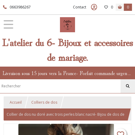
0663986267
Contact
0
0
L'atelier du 6- Bijoux et accessoires
de mariage.
Livraison sous 15 jours vers la France- Forfait commande urgente en supplément.
Accueil
Colliers de dos
Collier de dos nu doré avec trois perles blanc nacré- Bijou de dos de
mariée robe dos nu- bijou de mariage chic, tendance et minimaliste.