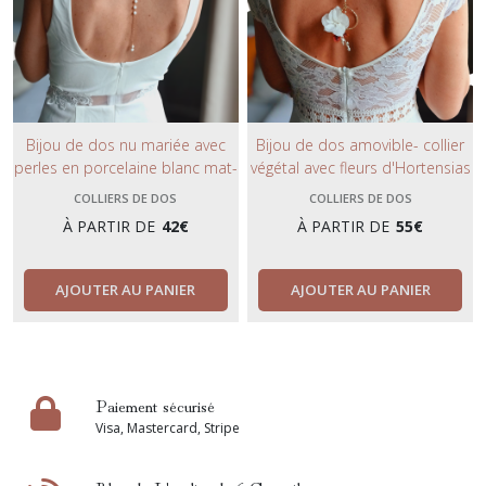
Bijou de dos nu mariée avec
Bijou de dos amovible- collier
perles en porcelaine blanc mat-
végétal avec fleurs d'Hortensias
collier de dos décolleté avec
blancs stabilisés- bijou de
COLLIERS DE DOS
COLLIERS DE DOS
chaîne argent ou or- bijoux de
mariage tendance bohème et
À PARTIR DE
42
€
À PARTIR DE
55
€
mariée tendance chic et
chic.
minimaliste.
AJOUTER AU PANIER
AJOUTER AU PANIER
Paiement sécurisé
Visa, Mastercard, Stripe