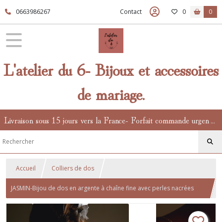
0663986267
Contact
0
0
L'atelier du 6- Bijoux et accessoires
de mariage.
Livraison sous 15 jours vers la France- Forfait commande urgente en supplément.
Accueil
Colliers de dos
JASMIN-Bijou de dos en argente à chaîne fine avec perles nacrées
blanches et petite fleur de jasmin blanche en tissu, collier dos nu