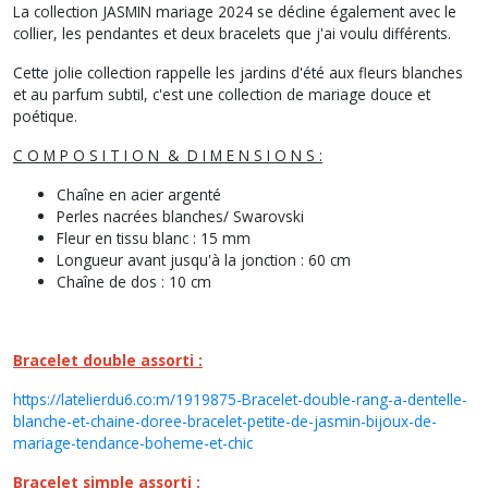
La collection JASMIN mariage 2024 se décline également avec le
collier, les pendantes et deux bracelets que j'ai voulu différents.
Cette jolie collection rappelle les jardins d'été aux fleurs blanches
et au parfum subtil, c'est une collection de mariage douce et
poétique.
C O M P O S I T I O N & D I M E N S I O N S :
Chaîne en acier argenté
Perles nacrées blanches/ Swarovski
Fleur en tissu blanc : 15 mm
Longueur avant jusqu'à la jonction : 60 cm
Chaîne de dos : 10 cm
Bracelet double assorti :
https://latelierdu6.co:m/1919875-Bracelet-double-rang-a-dentelle-
blanche-et-chaine-doree-bracelet-petite-de-jasmin-bijoux-de-
mariage-tendance-boheme-et-chic
Bracelet simple assorti :