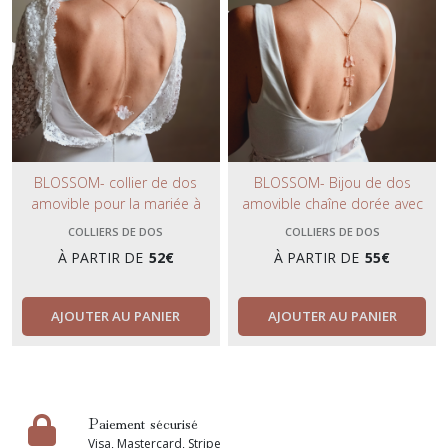
BLOSSOM- collier de dos
BLOSSOM- Bijou de dos
amovible pour la mariée à
amovible chaîne dorée avec
fleurs immortelles blanc/
double fleurs séchées
COLLIERS DE DOS
COLLIERS DE DOS
Terracotta- bijou de dos fleuri à
terracotta- collier de dos nu
À PARTIR DE
52
€
À PARTIR DE
55
€
l'esprit bohème et bucolique.
mariage tendance bohème et
champêtre.
AJOUTER AU PANIER
AJOUTER AU PANIER
Paiement sécurisé
Visa, Mastercard, Stripe