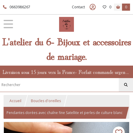
0663986267
Contact
0
0
L'atelier du 6- Bijoux et accessoires
de mariage.
Livraison sous 15 jours vers la France- Forfait commande urgente en supplément.
Accueil
Boucles d'oreilles
Pendantes dorées avec chaîne fine Satellite et perles de culture blanc
naturel- bijoux d'oreilles pour la mariée tendance minimaliste et chic.