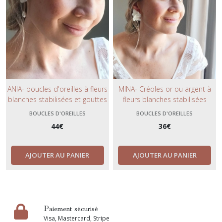
ANIA- boucles d'oreilles à fleurs
MINA- Créoles or ou argent à
blanches stabilisées et gouttes
fleurs blanches stabilisées
nacrées blanc naturel- bijoux
éternelles- boucles d'oreilles de
BOUCLES D'OREILLES
BOUCLES D'OREILLES
de mariée à fleurs éternelles.
mariée à Hortensias blancs
44
€
36
€
naturel.
AJOUTER AU PANIER
AJOUTER AU PANIER
Paiement sécurisé
Visa, Mastercard, Stripe