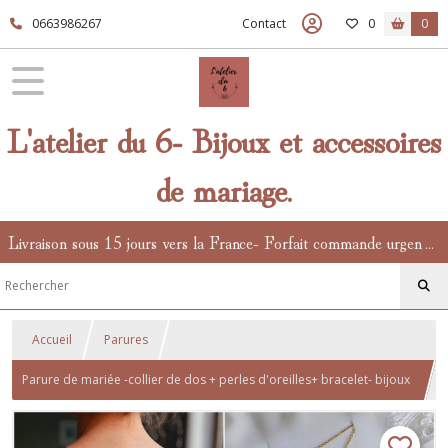
0663986267
Contact
0
0
L'atelier du 6- Bijoux et accessoires
de mariage.
Livraison sous 15 jours vers la France- Forfait commande urgente en supplément.
Accueil
Parures
Parure de mariée -collier de dos + perles d'oreilles+ bracelet- bijoux
de mariage bohèmes. .