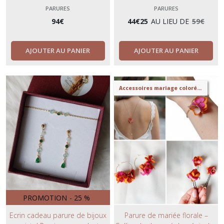
d'oreilles + bracelet- bijoux or
automnales- perles et gouttes-
PARURES
PARURES
ou argent avec perles à strass
ambre, safran, or, blanc- bijoux
94
€
44
€
25
AU LIEU DE
59
€
brillants- ligne tendance.
tendance et minimaliste.
AJOUTER AU PANIER
AJOUTER AU PANIER
Accessoires mariage colorés- bijoux de mariage fleurs stabilisées
PROMOTION
-
25
%
Ecrin cadeau parure de bijoux
Parure de mariée florale –