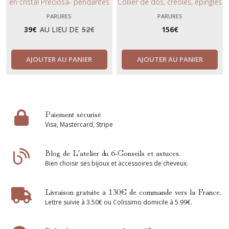
en cristal Preciosa- pendantes
Collier de dos, créoles, épingles
d'oreilles, bracelet vert sauge et
de chignon et bracelet aux
PARURES
PARURES
vert émeraude.
fleurs stabilisées fuchsia,
39
€
AU LIEU DE
52
€
156
€
orange et rose poudré.
AJOUTER AU PANIER
AJOUTER AU PANIER
Paiement sécurisé
Visa, Mastercard, Stripe
Blog de L'atelier du 6-Conseils et astuces.
Bien choisir ses bijoux et accessoires de cheveux.
Livraison gratuite à 130€ de commande vers la France.
Lettre suivie à 3.50€ ou Colissimo domicile à 5.99€.