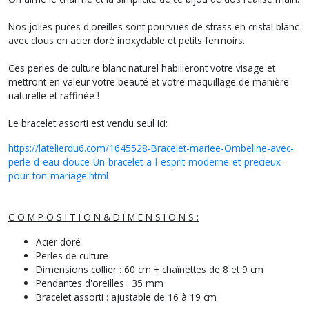
Nos jolies puces d'oreilles sont pourvues de strass en cristal blanc
avec clous en acier doré inoxydable et petits fermoirs.
Ces perles de culture blanc naturel habilleront votre visage et
mettront en valeur votre beauté et votre maquillage de manière
naturelle et raffinée !
Le bracelet assorti est vendu seul ici:
https://latelierdu6.com/1645528-Bracelet-mariee-Ombeline-avec-
perle-d-eau-douce-Un-bracelet-a-l-esprit-moderne-et-precieux-
pour-ton-mariage.html
C O M P O S I T I O N & D I M E N S I O N S :
Acier doré
Perles de culture
Dimensions collier : 60 cm + chaînettes de 8 et 9 cm
Pendantes d'oreilles : 35 mm
Bracelet assorti : ajustable de 16 à 19 cm