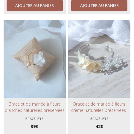
AJOUTER AU PANIER
AJOUTER AU PANIER
Bracelet de mariée à fleurs
Bracelet de mariée à fleurs
blanches naturelles préservées
crème naturelles préservées-
- bijou fleuri avec perle de
bijoux fleuri tendance et
BRACELETS
BRACELETS
culture et hortensias blancs-
bohème.
39
€
42
€
divers coloris.