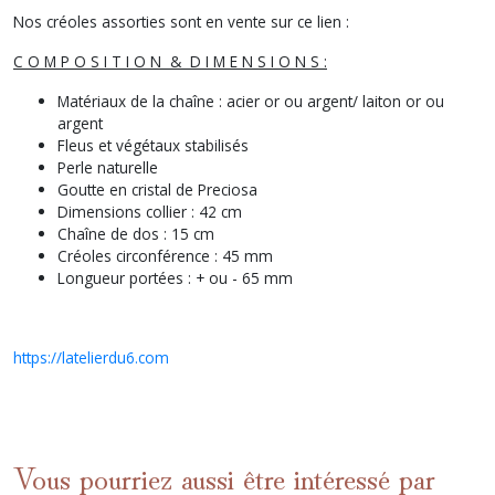
Nos créoles assorties sont en vente sur ce lien :
C O M P O S I T I O N & D I M E N S I O N S :
Matériaux de la chaîne : acier or ou argent/ laiton or ou
argent
Fleus et végétaux stabilisés
Perle naturelle
Goutte en cristal de Preciosa
Dimensions collier : 42 cm
Chaîne de dos : 15 cm
Créoles circonférence : 45 mm
Longueur portées : + ou - 65 mm
https://latelierdu6.com
Vous pourriez aussi être intéressé par