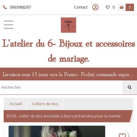
0663986267
Contact
0
0
L'atelier du 6- Bijoux et accessoires
de mariage.
Livraison sous 15 jours vers la France- Forfait commande urgente en supplément.
Accueil
Colliers de dos
BOSA- collier de dos amovible à fleurs préservées pour la mariée-
hortensia crème, rose- pastel, bijou bucolique et champêtre.