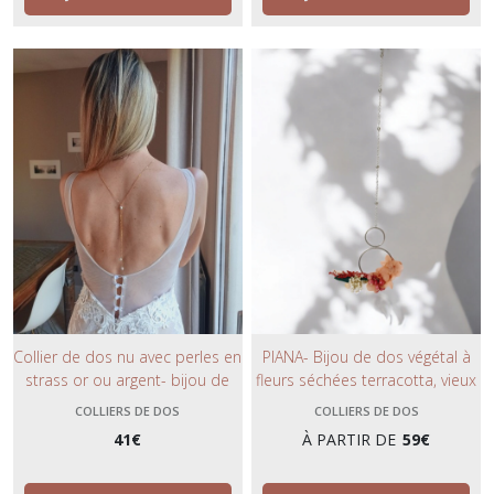
Collier de dos nu avec perles en
PIANA- Bijou de dos végétal à
strass or ou argent- bijou de
fleurs séchées terracotta, vieux
corps pour la mariée- esprit
rose- collier de dos nu argent
COLLIERS DE DOS
COLLIERS DE DOS
tendance et chic.
pour la mariée, bohème
41
€
À PARTIR DE
59
€
tendance nature.