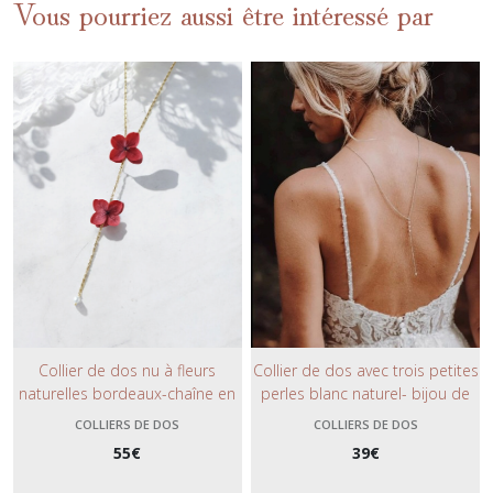
Vous pourriez aussi être intéressé par
Collier de dos nu à fleurs
Collier de dos avec trois petites
naturelles bordeaux-chaîne en
perles blanc naturel- bijou de
acier or ou argent- bijou fleuri
mariage discret, tendance
COLLIERS DE DOS
COLLIERS DE DOS
tendance et chic.
minimaliste.
55
€
39
€