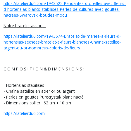
https://latelierdu6.com/1943522-Pendantes-d-oreilles-avec-fleurs-
d-hortensias-blancs-stabilises-Perles-de-cultures-avec-gouttes-
nacrees-Swarovski-boucles-modu
Notre bracelet assorti :
https://latelierdu6.com/1943674-Bracelet-de-mariee-a-fleurs-d-
hortensias-sechees-bracelet-a-fleurs-blanches-Chaine-satellite-
argent-ou-or-nombreux-coloris-de-fleurs
C O M P O S I T I O N & D I M E N S I O N S :
- Hortensias stabilisés
- Chaîne satellite en acier or ou argent
- Perles en gouttes Purecrystal/ blanc nacré
- Dimensions collier : 62 cm + 10 cm
https://latelierdu6.com