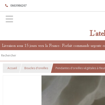
0663986267
L'ate
Livraison sous 15 jours vers la France- Forfait commande urgente e
Accueil
Boucles d'oreilles
Pendantes d'oreilles végétales à fleurs