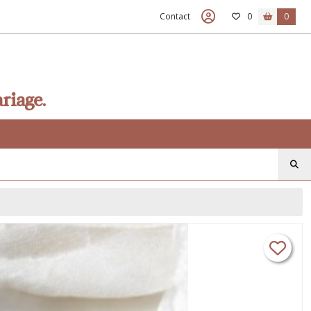
Contact
0
0
riage.