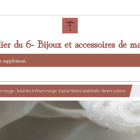
lier du 6- Bijoux et accessoires de ma
n supplément.
 rouge - boucles à fleurs rouge- bijoux fleuris stabilisés- divers coloris.