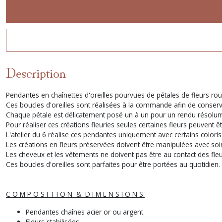
Description
Pendantes en chaînettes d'oreilles pourvues de pétales de fleurs ro
Ces boucles d'oreilles sont réalisées à la commande afin de conserve
Chaque pétale est délicatement posé un à un pour un rendu résolume
Pour réaliser ces créations fleuries seules certaines fleurs peuvent ê
L'atelier du 6 réalise ces pendantes uniquement avec certains coloris 
Les créations en fleurs préservées doivent être manipulées avec soi
Les cheveux et les vêtements ne doivent pas être au contact des fl
Ces boucles d'oreilles sont parfaites pour être portées au quotidien.
C O M P O S I T I O N & D I M E N S I O N S:
Pendantes chaînes acier or ou argent
Fleurs stabilisées