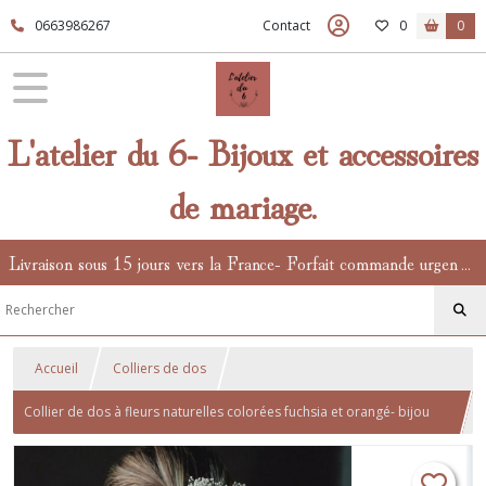
0663986267
Contact
0
0
L'atelier du 6- Bijoux et accessoires
de mariage.
Livraison sous 15 jours vers la France- Forfait commande urgente en supplément.
Accueil
Colliers de dos
Collier de dos à fleurs naturelles colorées fuchsia et orangé- bijou
délicat inspiré de la nature pour sublimer votre robe de mariée.