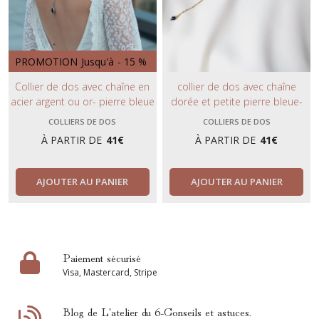
PROMOTION
Jusqu'à
-
15
%
Collier de dos avec chaîne en
collier de dos avec chaîne
acier argent ou or- pierre bleue
dorée et petite pierre bleue-
profond et cristal bleu nuit-
bijou de mariage tendance et
COLLIERS DE DOS
COLLIERS DE DOS
bijoux de mariage.
minimaliste.
À PARTIR DE
41
€
À PARTIR DE
41
€
AJOUTER AU PANIER
AJOUTER AU PANIER
Paiement sécurisé
Visa, Mastercard, Stripe
Blog de L'atelier du 6-Conseils et astuces.