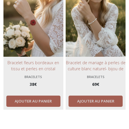
Bracelet fleurs bordeaux en
Bracelet de mariage à perles de
tissu et perles en cristal
culture blanc naturel- bijou de
brodées– Bijou de mariage
mariée ajustable- chic et
BRACELETS
BRACELETS
ajustable, finition argent ou or.
bohème.
38
€
69
€
AJOUTER AU PANIER
AJOUTER AU PANIER