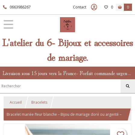
0663986267
Contact
0
0
L'atelier du 6- Bijoux et accessoires
de mariage.
Livraison sous 15 jours vers la France- Forfait commande urgente en supplément.
Accueil
Bracelets
Bracelet mariée fleur blanche – Bijou de mariage doré ou argenté –
Fleur en tissu et perle – Bracelet ajustable assorti au collier et