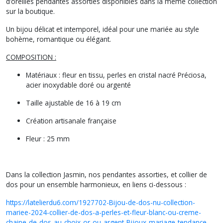
d’oreilles pendantes assorties disponibles dans la même collection
sur la boutique.
Un bijou délicat et intemporel, idéal pour une mariée au style
bohème, romantique ou élégant.
COMPOSITION :
Matériaux : fleur en tissu, perles en cristal nacré Préciosa,
acier inoxydable doré ou argenté
Taille ajustable de 16 à 19 cm
Création artisanale française
Fleur : 25 mm
Dans la collection Jasmin, nos pendantes assorties, et collier de
dos pour un ensemble harmonieux, en liens ci-dessous :
https://latelierdu6.com/1927702-Bijou-de-dos-nu-collection-
mariee-2024-collier-de-dos-a-perles-et-fleur-blanc-ou-creme-
chaine-de-dos-au-choix-or-ou-argent-Bijoux-mariage-tendance