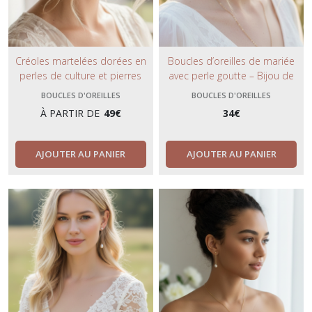
Créoles martelées dorées en
Boucles d’oreilles de mariée
perles de culture et pierres
avec perle goutte – Bijou de
Watermelon – Boucles d’oreilles
mariage élégant assorti au
BOUCLES D'OREILLES
BOUCLES D'OREILLES
artisanales bohèmes.
collier de dos
À PARTIR DE
49
€
34
€
AJOUTER AU PANIER
AJOUTER AU PANIER