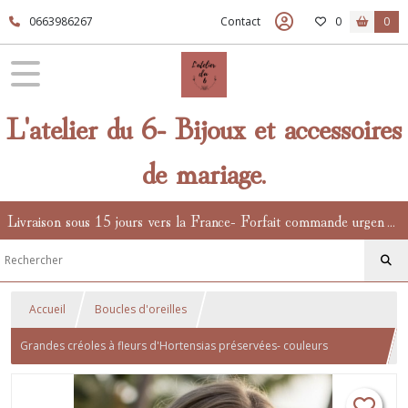
0663986267
Contact
0
0
L'atelier du 6- Bijoux et accessoires
de mariage.
Livraison sous 15 jours vers la France- Forfait commande urgente en supplément.
Accueil
Boucles d'oreilles
Grandes créoles à fleurs d'Hortensias préservées- couleurs
vibrantes- fuchsia, orange, jaune, rose givré- bijoux bohèmes-