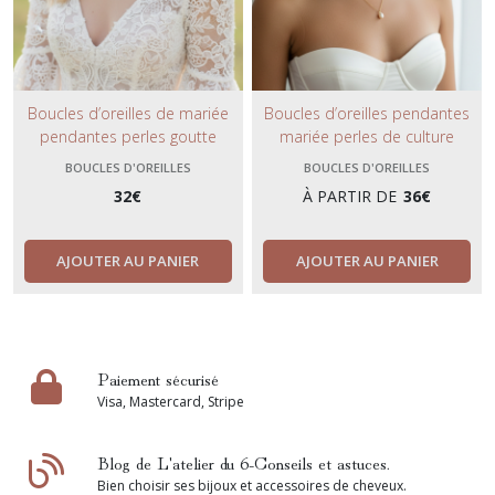
Boucles d’oreilles de mariée
Boucles d’oreilles pendantes
pendantes perles goutte
mariée perles de culture
nacrées – Clous strass
naturelles –Bijoux de mariage-
BOUCLES D'OREILLES
BOUCLES D'OREILLES
amovibles – Bijou mariage chic
Clous acier inoxydable or ou
32
€
À PARTIR DE
36
€
et intemporel.
argent.
AJOUTER AU PANIER
AJOUTER AU PANIER
Paiement sécurisé
Visa, Mastercard, Stripe
Blog de L'atelier du 6-Conseils et astuces.
Bien choisir ses bijoux et accessoires de cheveux.