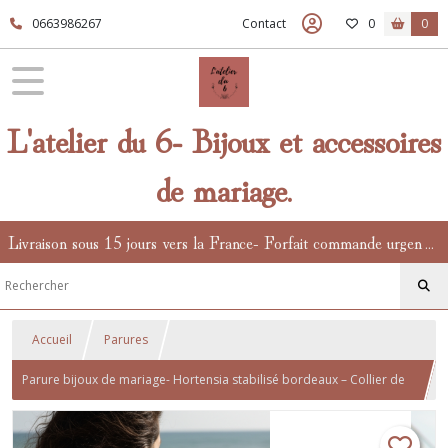
0663986267
Contact
0
0
L'atelier du 6- Bijoux et accessoires
de mariage.
Livraison sous 15 jours vers la France- Forfait commande urgente en supplément.
Accueil
Parures
Parure bijoux de mariage- Hortensia stabilisé bordeaux – Collier de
dos perle, bracelet et boucles bohème chic- divers coloris.