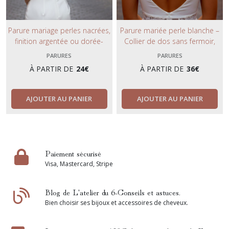
Parure mariage perles nacrées,
Parure mariée perle blanche –
finition argentée ou dorée-
Collier de dos sans fermoir,
Collier de mariée modulable
boucles d’oreilles 2-en-1 et
PARURES
PARURES
aimanté 2 en 1.
bracelet minimaliste – Bijoux de
À PARTIR DE
24
€
À PARTIR DE
36
€
mariage élégants.
AJOUTER AU PANIER
AJOUTER AU PANIER
Paiement sécurisé
Visa, Mastercard, Stripe
Blog de L'atelier du 6-Conseils et astuces.
Bien choisir ses bijoux et accessoires de cheveux.