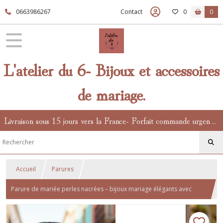
0663986267
Contact
0
0
L'atelier du 6- Bijoux et accessoires
de mariage.
Livraison sous 15 jours vers la France- Forfait commande urgente en supplément.
Accueil
Parures
Parure de mariée perles nacrées – bijoux mariage élégants avec
collier goutte ajustable, bracelet perle et boucles d’oreilles – idéal