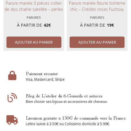
Parure mariée 3 pièces collier
Parure mariée fleurie bohème
de dos chaîne satellite – perles
chic – Créoles roses Fuchsia,
de culture, boucles clous &
collier nacre et barrette dorée.
PARURES
PARURES
bracelet – Bijoux mariage
À PARTIR DE
42
€
À PARTIR DE
19
€
élégant fait main.
AJOUTER AU PANIER
AJOUTER AU PANIER
Paiement sécurisé
Visa, Mastercard, Stripe
Blog de L'atelier du 6-Conseils et astuces.
Bien choisir ses bijoux et accessoires de cheveux.
Livraison gratuite à 130€ de commande vers la France.
Lettre suivie à 3.50€ ou Colissimo domicile à 5.99€.