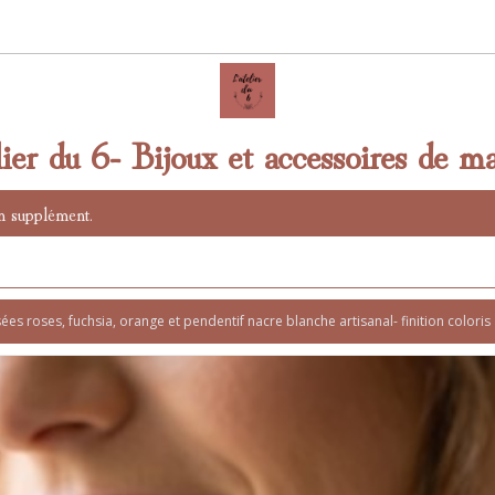
lier du 6- Bijoux et accessoires de ma
n supplément.
ées roses, fuchsia, orange et pendentif nacre blanche artisanal- finition coloris