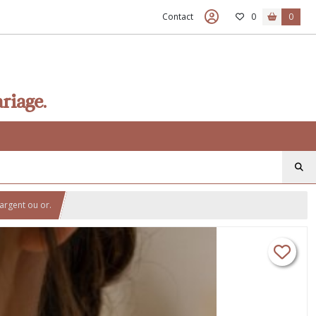
Contact
0
0
riage.
 argent ou or.