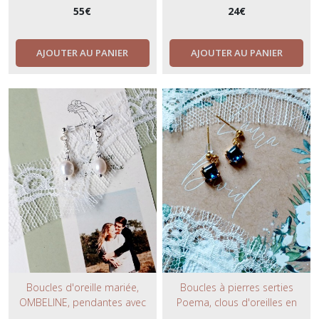
Oreilles non percées.
minimaliste.
55
€
24
€
AJOUTER AU PANIER
AJOUTER AU PANIER
Boucles d'oreille mariée,
Boucles à pierres serties
OMBELINE, pendantes avec
Poema, clous d'oreilles en
perles d'eau douce.
laiton doré