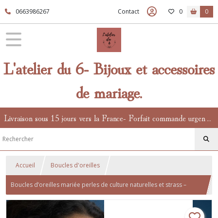
0663986267
Contact
0
0
L'atelier du 6- Bijoux et accessoires
de mariage.
Livraison sous 15 jours vers la France- Forfait commande urgente en supplément.
Accueil
Boucles d'oreilles
Boucles d’oreilles mariée perles de culture naturelles et strass –
Bijoux élégants dorés ou argentés pour mariage et cérémonie.