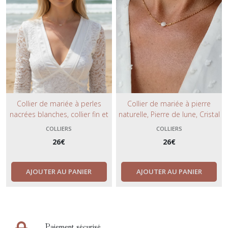
Collier de mariée à perles
Collier de mariée à pierre
nacrées blanches, collier fin et
naturelle, Pierre de lune, Cristal
délicat pour accompagner
de roche, Lapis Lazuli.
COLLIERS
COLLIERS
votre tenue de mariée.
26
€
26
€
AJOUTER AU PANIER
AJOUTER AU PANIER
Paiement sécurisé