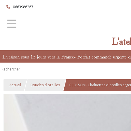
0663986267
L'ate
Livraison sous 15 jours vers la France- Forfait commande urgente e
Accueil
Boucles d'oreilles
BLOSSOM- Chaînettes d'oreilles argen