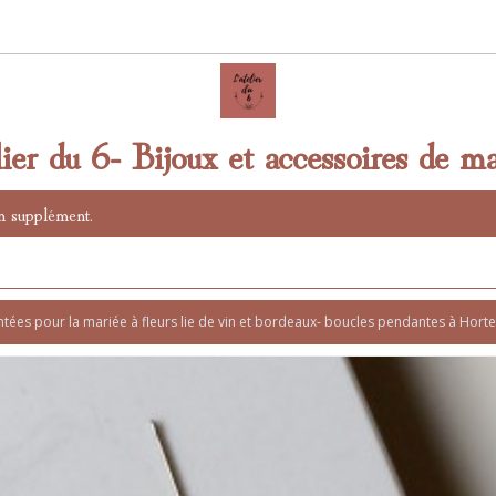
lier du 6- Bijoux et accessoires de ma
n supplément.
tées pour la mariée à fleurs lie de vin et bordeaux- boucles pendantes à Horten