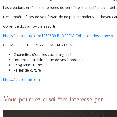
Les créations en fleurs stabilisées doivent être manipulées avec délic
Il est impératif lors de vos éssais de ne pas emmêler vos cheveux au
Collier de dos amovible assorti :
https://latelierdu6.com/1958630-BLOSSOM-Collier-de-dos-amovible-
C O M P O S I T I O N & D I M E N S I O N S :
Chaînettes d'oreilles : acier argenté
Hortensias stabilisés : lie de vin/ bordeaux
Longueur : 10 cm
Perles de culture
https://latelierdu6.com
Vous pourriez aussi être intéressé par