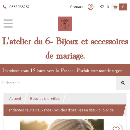
0663986267
Contact
0
0
L'atelier du 6- Bijoux et accessoires
de mariage.
Livraison sous 15 jours vers la France- Forfait commande urgente en supplément.
Accueil
Boucles d'oreilles
Pendantes fleurs vieux rose- boucles d'oreilles en tissu- bijoux de
mariage bohème- chaînes d'oreilles à perles rose et bordeaux-