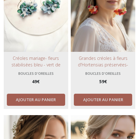
Créoles mariage- fleurs
Grandes créoles à fleurs
stabilisées bleu - vert de
d'Hortensias préservées-
bronze- finition coloris anneaux
couleurs vibrantes- fuchsia,
BOUCLES D'OREILLES
BOUCLES D'OREILLES
or ou argent- bijoux fleuris
orange, jaune, rose givré- bijoux
49
€
59
€
tendance et bohème.
bohèmes- mariage- cérémonie.
AJOUTER AU PANIER
AJOUTER AU PANIER