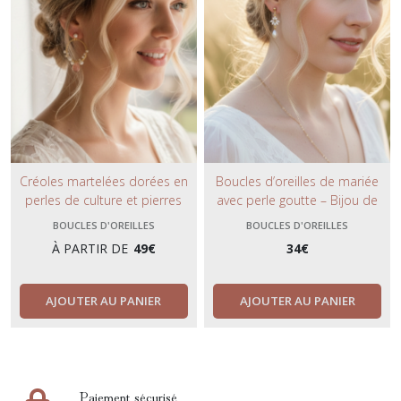
Créoles martelées dorées en
Boucles d’oreilles de mariée
perles de culture et pierres
avec perle goutte – Bijou de
Watermelon – Boucles d’oreilles
mariage élégant assorti au
BOUCLES D'OREILLES
BOUCLES D'OREILLES
artisanales bohèmes.
collier de dos
À PARTIR DE
49
€
34
€
AJOUTER AU PANIER
AJOUTER AU PANIER
Paiement sécurisé